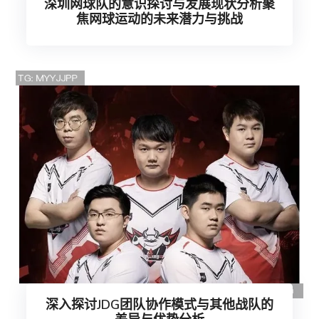
深圳网球队的意识探讨与发展现状分析聚
焦网球运动的未来潜力与挑战
深入探讨JDG团队协作模式与其他战队的