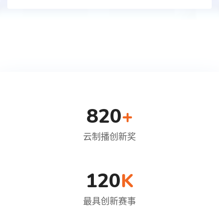
820
+
云制播创新奖
120
K
最具创新赛事