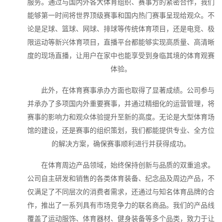
服务。通过与国内外各大体育组织、赛事方的紧密合作，我们
能够第一时间将世界顶级赛事和国内热门赛事呈现给观众。不
论是足球、篮球、网球、排球等传统体育项目，还是电竞、极
限运动等新兴体育项目，直播平台都能够实现高质量、高清晰
度的现场直播，让用户在家中也能享受到身临其境的体育观赛
体验。
此外，在体育赛事承办方面也取得了显著成绩。公司参与
并承办了多项国内外重要赛事，并通过精细化的运营管理，将
赛事的影响力和观众体验提升至新的高度。无论是大型体育场
馆的建设，还是赛事的组织策划，我们都能提供专业、全方位
的解决方案，确保赛事顺利进行并获得成功。
在体育周边产品领域，始终保持创新与品质的双重追求。
公司自主研发和销售的各类体育装备、纪念品及周边产品，不
仅满足了不同层次的消费者需求，还通过与知名体育品牌的合
作，推出了一系列具有市场竞争力的联名商品。我们的产品线
覆盖了运动服饰、体育器材、健身装备等多个品类，致力于让