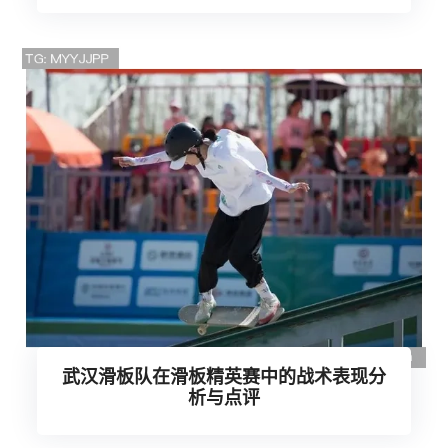
武汉滑板队在滑板精英赛中的战术表现分
析与点评