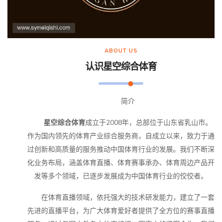
ABOUT US
认识
星空综合体育
简介
星空综合体育
成立于2008年，总部位于山东省乳山市。
作为国内领先的体育产业综合服务商，自成立以来，致力于通
过创新和高质量的服务推动中国体育行业的发展。我们不断深
化业务布局，涵盖体育直播、体育赛事承办、体育周边产品开
发等多个领域，已逐步发展成为中国体育行业的佼佼者。
在体育直播领域，依托强大的技术研发能力，建立了一套
先进的直播平台，为广大体育爱好者提供了全方位的赛事直播