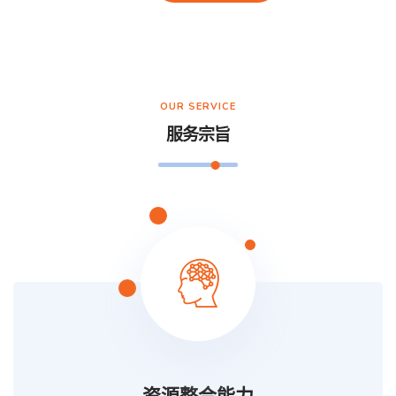
OUR SERVICE
服务宗旨