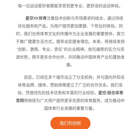
每一位运动爱好者都能享受到更专业、更舒适的运动体验。
星空XK体育
注重技术创新与市场需求的结合，通过持续
优化服务和产品，为用户提供更加便捷、个性化的体验。同
时，我们也将体育文化的传播作为企业发展的重要使命，致力
于推广健康生活方式，倡导全民健身理念。未来，将继续发扬
“创新、激情、专业、责任”的企业精神，依托雄厚的实力与资
源优势，携手更多合作伙伴，共同推动中国体育产业的蓬勃发
展。
目前，已经在多个城市设立了分支机构，并与国内外知名
体育品牌、媒体、赞助商等建立了广泛的合作关系。我们坚
信，凭借领先的技术优势和丰富的行业经验，
星空·综合体育
官网
将继续为广大用户提供更多优质的体育服务，成为推动中
国体育行业发展的重要力量。
我们的创新