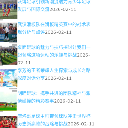
沃博足球引领新潮流助力青少年足球
发展与国际交流
2026-02-11
武汉滑板队在滑板精英赛中的战术表
现分析与点评
2026-02-11
桌面足球的魅力与技巧探讨让我们一
起领略这项运动的乐趣与挑战
2026-
02-11
李芳的王者荣耀人生探索与成长之路
深度对话分享
2026-02-11
明睦足球：携手共进的团队精神与激
情碰撞的精彩赛事
2026-02-11
摩洛哥足球主帅带领球队冲击世界杯
历史新高峰的战略与挑战
2026-02-11