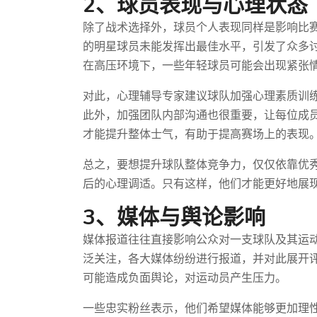
2、球员表现与心理状态
除了战术选择外，球员个人表现同样是影响比
的明星球员未能发挥出最佳水平，引发了众多
在高压环境下，一些年轻球员可能会出现紧张
对此，心理辅导专家建议球队加强心理素质训
此外，加强团队内部沟通也很重要，让每位成
才能提升整体士气，有助于提高赛场上的表现
总之，要想提升球队整体竞争力，仅仅依靠优
后的心理调适。只有这样，他们才能更好地展
3、媒体与舆论影响
媒体报道往往直接影响公众对一支球队及其运
泛关注，各大媒体纷纷进行报道，并对此展开
可能造成负面舆论，对运动员产生压力。
一些忠实粉丝表示，他们希望媒体能够更加理