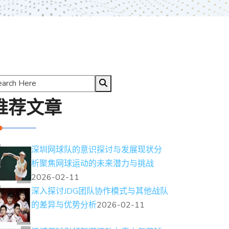
推荐文章
深圳网球队的意识探讨与发展现状分
析聚焦网球运动的未来潜力与挑战
2026-02-11
深入探讨JDG团队协作模式与其他战队
的差异与优势分析
2026-02-11