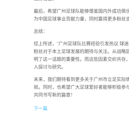
最后，希望广州足球队能够借鉴国内外成功俱
为中国足球事业贡献力量，同时赢得更多粉丝
总结：
综上所述，“广州足球队比赛经验引发热议 球
粉丝对于本土足球发展的期待与关注。从战略
明了这一话题的重要性。而这些因素交织共存
入探讨与研究。
未来，我们期待看到更多关于广州市立足实际
就。同时，也希望广大足球爱好者能够积极参
共同书写新的篇章！
下一篇