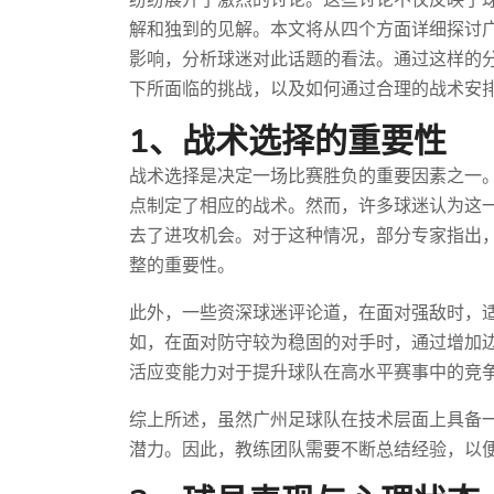
纷纷展开了激烈的讨论。这些讨论不仅反映了
解和独到的见解。本文将从四个方面详细探讨
影响，分析球迷对此话题的看法。通过这样的
下所面临的挑战，以及如何通过合理的战术安
1、战术选择的重要性
战术选择是决定一场比赛胜负的重要因素之一
点制定了相应的战术。然而，许多球迷认为这
去了进攻机会。对于这种情况，部分专家指出
整的重要性。
此外，一些资深球迷评论道，在面对强敌时，
如，在面对防守较为稳固的对手时，通过增加
活应变能力对于提升球队在高水平赛事中的竞
综上所述，虽然广州足球队在技术层面上具备
潜力。因此，教练团队需要不断总结经验，以