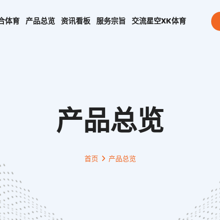
合体育
产品总览
资讯看板
服务宗旨
交流
星空XK体育
产品总览
首页
产品总览