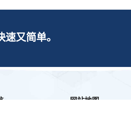
快速又简单。
航
网站地图
认识
星空综合体育
产品总览
SiteMap
资讯看板
服务宗旨