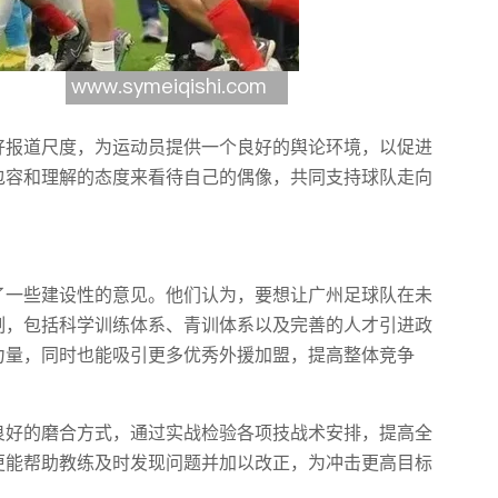
好报道尺度，为运动员提供一个良好的舆论环境，以促进
包容和理解的态度来看待自己的偶像，共同支持球队走向
了一些建设性的意见。他们认为，要想让广州足球队在未
制，包括科学训练体系、青训体系以及完善的人才引进政
力量，同时也能吸引更多优秀外援加盟，提高整体竞争
良好的磨合方式，通过实战检验各项技战术安排，提高全
更能帮助教练及时发现问题并加以改正，为冲击更高目标