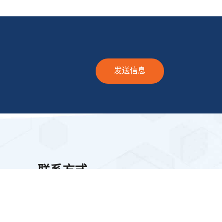
发送信息
联系方式
北京市朝阳区望京东园七区北控水
务大厦