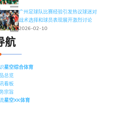
广州足球队比赛经验引发热议球迷对
战术选择和球员表现展开激烈讨论
2026-02-10
导航
识
星空综合体育
品总览
讯看板
务宗旨
流
星空XK体育