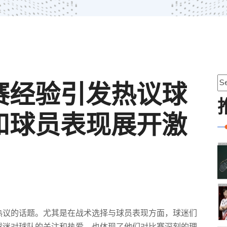
赛经验引发热议球
和球员表现展开激
热议的话题。尤其是在战术选择与球员表现方面，球迷们