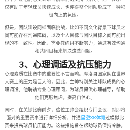
仅有助于年轻球员快速成长，也使得整个团队形成了一种积
极向上的氛围。
但是，团队建设同样面临挑战，比如不同文化背景下球员之
间可能存在沟通障碍，以及个人目标与团队目标之间可能出
现的不一致性。因此，需要教练组不断努力，通过有效沟通
和共同目标来解决这些问题。
3、心理调适及抗压能力
心理素质在比赛中的重要性不言而喻。摩洛哥国家队在世界
大赛上的压力是巨大的，因此，主帅特别关注球队成员的心
理调适。他聘请专业心理顾问，为球员提供心理辅导，帮助
他们克服焦虑，提高自信心。
同时，在关键比赛前夕，这位主帅会组织专门会议，对即将
面对的重要赛事进行详细分析，并通
星空XK体育
过模拟比
赛来提高球员抗压能力。这些措施旨在帮助球员保持冷静，