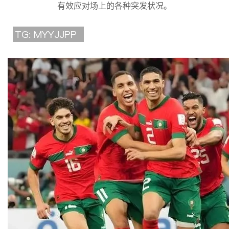
有效应对场上的各种突发状况。