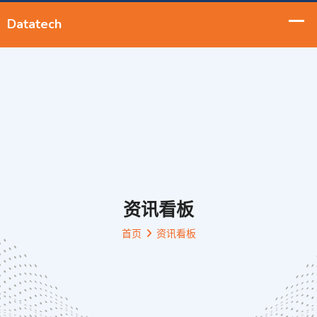
资讯看板
首页
资讯看板